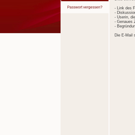
Passwort vergessen?
- Link des 
- Diskussion
- Userin, d
- Genaues Z
- Begründun
Die E-Mail 