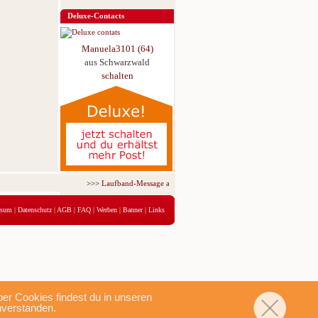
Deluxe-Contacts
Manuela3101 (64)
aus Schwarzwald
schalten
>>>
Laufband-Message ab nur 5,95 € für 3 Tage!
<<<
ssum
|
Datenschutz
|
AGB
|
FAQ
|
Werben
|
Banner
|
Links
r Cookies findest du in unseren
nverstanden.