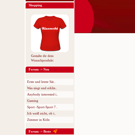
Shopping
Gestalte dir dein
Wunschprodukt
Forum -> Neu
Erste und letzte Sät..
Was singt und erklin..
Anybody interested i..
Gaming
Sport -Sport-Sport 7..
Ich weiß nicht, ob i..
Zimmer in Köln
Forum -> Beste