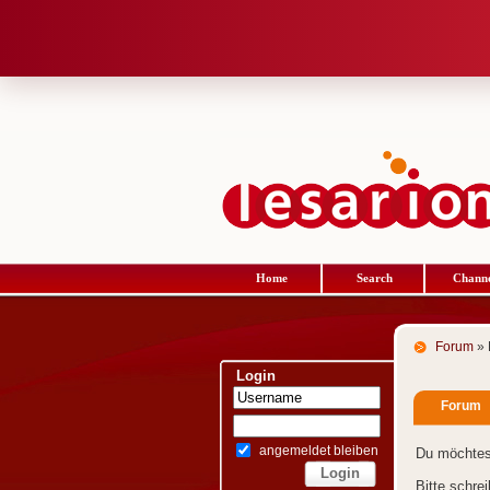
Home
Search
Channe
Forum
» 
Login
Forum
angemeldet bleiben
Du möchtes
Bitte schre