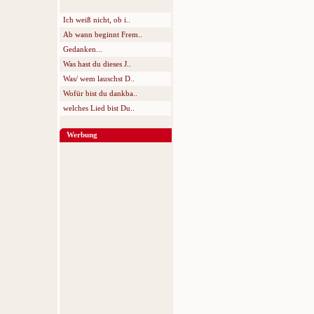
Ich weiß nicht, ob i..
Ab wann beginnt Frem..
Gedanken...
Was hast du dieses J..
Was/ wem lauschst D..
Wofür bist du dankba..
welches Lied bist Du..
Werbung