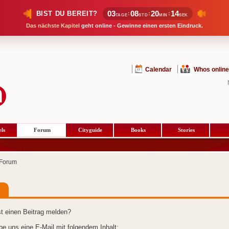
03
08
20
14
BIST DU BEREIT?
:
:
:
TAGE
STD
MIN
SEK
Das nächste Kapitel
geht online - Gewinne einen ersten Eindruck.
Calendar
Whos online
ls
Forum
Cityguide
Books
Stories
Forum
t einen Beitrag melden?
ibe uns eine E-Mail mit folgendem Inhalt: