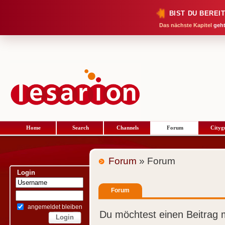
BIST DU BEREI
Das nächste Kapitel
geht
Home
Search
Channels
Forum
Cityg
Forum
» Forum
Login
Forum
angemeldet bleiben
Du möchtest einen Beitrag