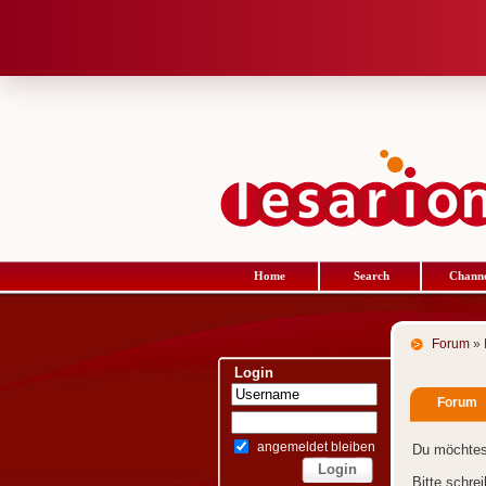
Home
Search
Channe
Forum
» 
Login
Forum
angemeldet bleiben
Du möchtes
Bitte schre