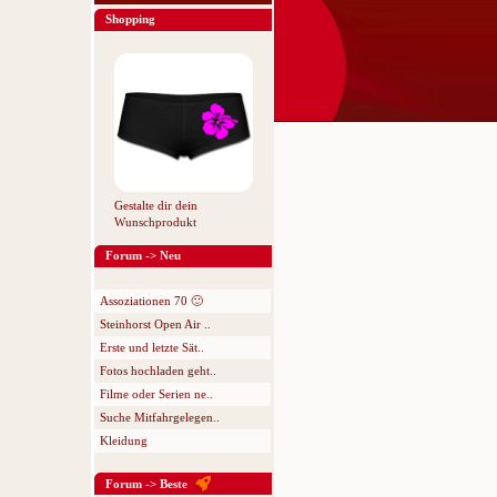
Shopping
Gestalte dir dein
Wunschprodukt
Forum -> Neu
Assoziationen 70 🙂
Steinhorst Open Air ..
Erste und letzte Sät..
Fotos hochladen geht..
Filme oder Serien ne..
Suche Mitfahrgelegen..
Kleidung
Forum -> Beste