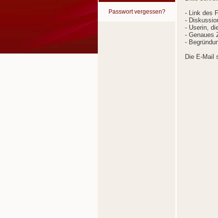
Passwort vergessen?
- Link des 
- Diskussion
- Userin, d
- Genaues Z
- Begründun
Die E-Mail 