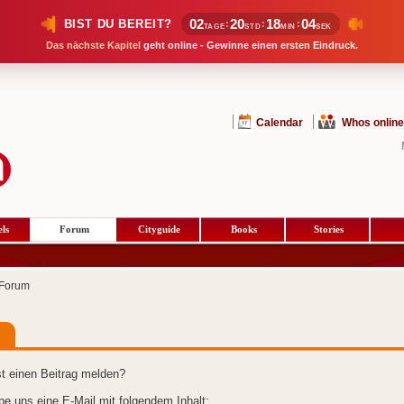
02
20
18
04
BIST DU BEREIT?
:
:
:
TAGE
STD
MIN
SEK
Das nächste Kapitel
geht online - Gewinne einen ersten Eindruck.
Calendar
Whos online
ls
Forum
Cityguide
Books
Stories
Forum
t einen Beitrag melden?
ibe uns eine E-Mail mit folgendem Inhalt: