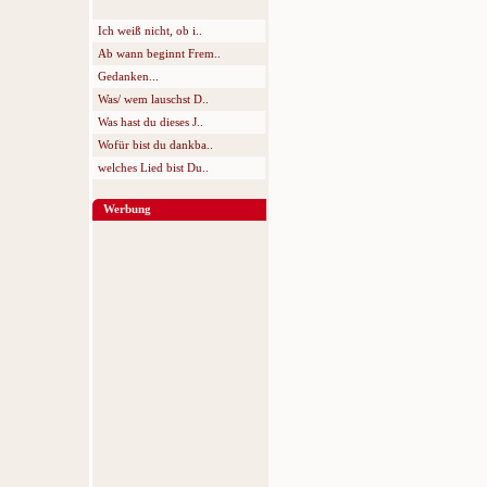
Ich weiß nicht, ob i..
Ab wann beginnt Frem..
Gedanken...
Was/ wem lauschst D..
Was hast du dieses J..
Wofür bist du dankba..
welches Lied bist Du..
Werbung