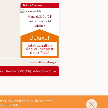
Deluxe-Contacts
Manuela3101 (64)
aus Schwarzwald
schalten
>>>
Laufband-Message ab nur 5,95 € für 3 Tage!
<<<
ssum
|
Datenschutz
|
AGB
|
FAQ
|
Werben
|
Banner
|
Links
r Cookies findest du in unseren
nverstanden.