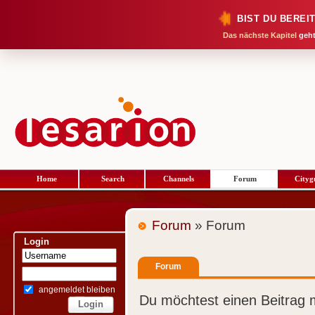
BIST DU BEREI
Das nächste Kapitel
geht
Home
Search
Channels
Forum
Cityg
Forum
» Forum
Login
Forum
angemeldet bleiben
Du möchtest einen Beitrag