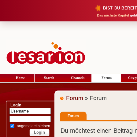
BIST DU BEREI
Das nächste Kapitel
geht
Home
Search
Channels
Forum
Cityg
Forum
» Forum
Login
Forum
angemeldet bleiben
Du möchtest einen Beitrag