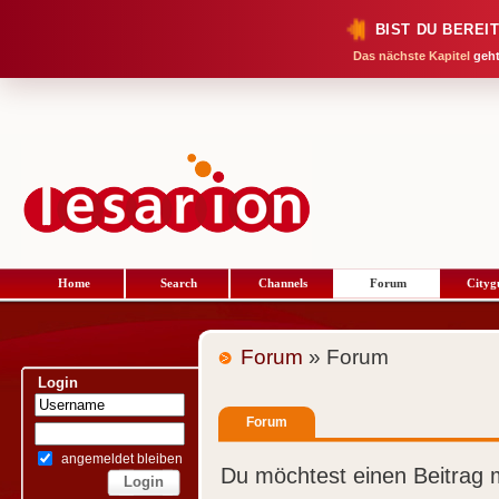
BIST DU BEREI
Das nächste Kapitel
geht
Home
Search
Channels
Forum
Cityg
Forum
» Forum
Login
Forum
angemeldet bleiben
Du möchtest einen Beitrag