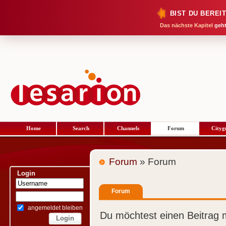
BIST DU BEREI
Das nächste Kapitel
geht
Home
Search
Channels
Forum
Cityg
Forum
» Forum
Login
Forum
angemeldet bleiben
Du möchtest einen Beitrag