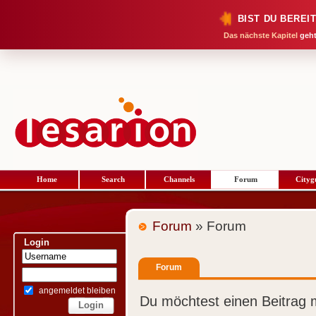
BIST DU BEREI
Das nächste Kapitel
geht
Home
Search
Channels
Forum
Cityg
Forum
» Forum
Login
Forum
angemeldet bleiben
Du möchtest einen Beitrag