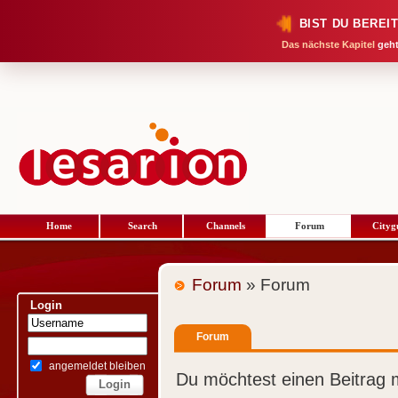
BIST DU BEREI
Das nächste Kapitel
geht
Home
Search
Channels
Forum
Cityg
Forum
» Forum
Login
Forum
angemeldet bleiben
Du möchtest einen Beitrag