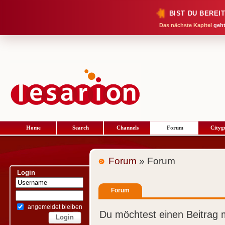
BIST DU BEREI
Das nächste Kapitel
geht
Home
Search
Channels
Forum
Cityg
Forum
» Forum
Login
Forum
angemeldet bleiben
Du möchtest einen Beitrag