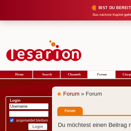
BIST DU BEREI
Das nächste Kapitel
geht
Home
Search
Channels
Forum
Cityg
Forum
» Forum
Login
Forum
angemeldet bleiben
Du möchtest einen Beitrag