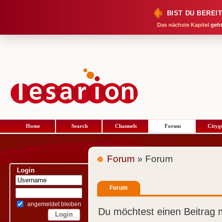
BIST DU BEREI
Das nächste Kapitel
geht
Home
Search
Channels
Forum
Cityg
Forum
» Forum
Login
Forum
angemeldet bleiben
Du möchtest einen Beitrag