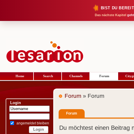
BIST DU BEREI
Das nächste Kapitel
geht
Home
Search
Channels
Forum
Cityg
Forum
» Forum
Login
Forum
angemeldet bleiben
Du möchtest einen Beitrag