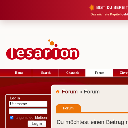
BIST DU BEREI
Das nächste Kapitel
geht
Home
Search
Channels
Forum
Cityg
Forum
» Forum
Login
Forum
angemeldet bleiben
Du möchtest einen Beitrag