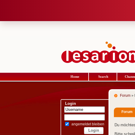
Home
Search
Channe
Forum
» 
Login
Forum
angemeldet bleiben
Du möchtes
Bitte schre