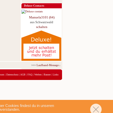
Deluxe-Contacts
Manuela3101 (64)
aus Schwarzwald
schalten
>>>
Laufband-Message ab nur 5,95 € für 3 Tage!
<<<
ssum
|
Datenschutz
|
AGB
|
FAQ
|
Werben
|
Banner
|
Links
r Cookies findest du in unseren
nverstanden.