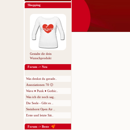
Shopping
Gestalte dir dein
Wunschprodukt
Forum -> Neu
Was denkst du gerade..
Assoziationen 70 🙂
Wave ♦ Punk ♦ Gothic..
Was ich dir noch sag..
Die Seele - Gibt es ..
Steinhorst Open Air ..
Erste und letzte Sät..
Forum -> Beste