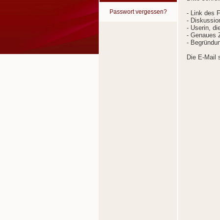
Passwort vergessen?
- Link des 
- Diskussion
- Userin, d
- Genaues Z
- Begründun
Die E-Mail 