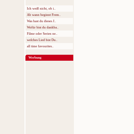
Ich weiß nicht, ob i..
Ab wann beginnt Frem..
Was hast du dieses J..
Wofür bist du dankba..
Filme oder Serien ne..
welches Lied bist Du..
all time favourites..
Werbung