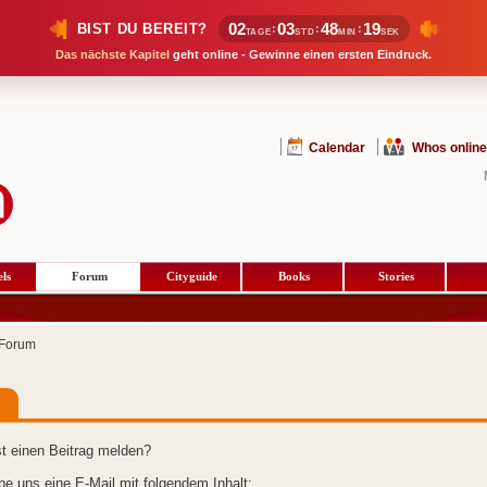
02
03
48
19
BIST DU BEREIT?
:
:
:
TAGE
STD
MIN
SEK
Das nächste Kapitel
geht online - Gewinne einen ersten Eindruck.
Calendar
Whos online
ls
Forum
Cityguide
Books
Stories
Forum
t einen Beitrag melden?
ibe uns eine E-Mail mit folgendem Inhalt: