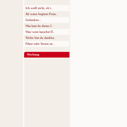
Ich weiß nicht, ob i..
Ab wann beginnt Frem..
Gedanken...
Was hast du dieses J..
Was/ wem lauschst D..
Wofür bist du dankba..
Filme oder Serien ne..
Werbung