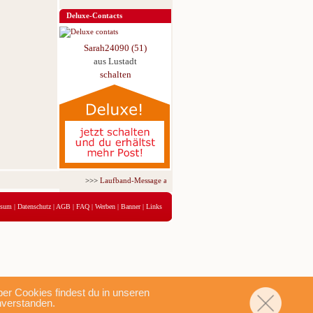
Deluxe-Contacts
Sarah24090 (51)
aus Lustadt
schalten
>>>
Laufband-Message ab nur 5,95 € für 3 Tage!
<<<
ssum
|
Datenschutz
|
AGB
|
FAQ
|
Werben
|
Banner
|
Links
r Cookies findest du in unseren
nverstanden.