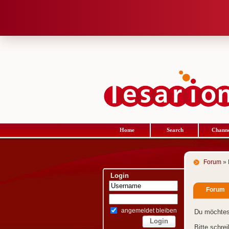
Home
Search
Channe
Forum
» 
Login
Forum
angemeldet bleiben
Du möchtes
Bitte schre