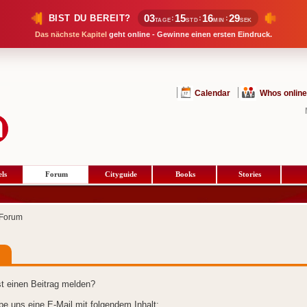
03
15
16
29
BIST DU BEREIT?
:
:
:
TAGE
STD
MIN
SEK
Das nächste Kapitel
geht online - Gewinne einen ersten Eindruck.
Calendar
Whos online
ls
Forum
Cityguide
Books
Stories
Forum
t einen Beitrag melden?
ibe uns eine E-Mail mit folgendem Inhalt: