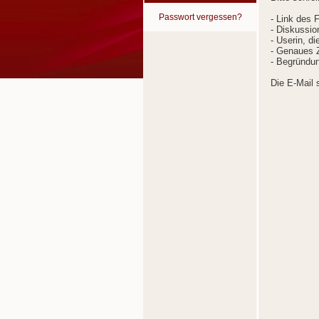
Passwort vergessen?
- Link des 
- Diskussion
- Userin, d
- Genaues Z
- Begründun
Die E-Mail 