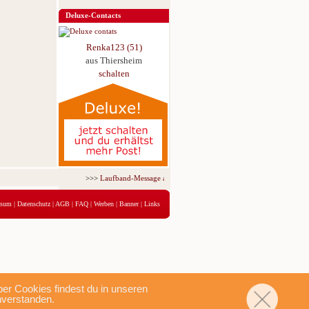
Deluxe-Contacts
Renka123 (51)
aus Thiersheim
schalten
>>>
Laufband-Message ab nur 5,95 € für 3 Tage!
<<<
ssum
|
Datenschutz
|
AGB
|
FAQ
|
Werben
|
Banner
|
Links
r Cookies findest du in unseren
nverstanden.