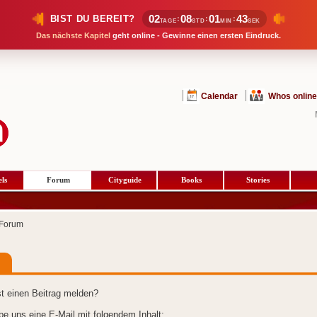
02
08
01
42
BIST DU BEREIT?
:
:
:
TAGE
STD
MIN
SEK
Das nächste Kapitel
geht online - Gewinne einen ersten Eindruck.
Calendar
Whos online
ls
Forum
Cityguide
Books
Stories
Forum
t einen Beitrag melden?
ibe uns eine E-Mail mit folgendem Inhalt: