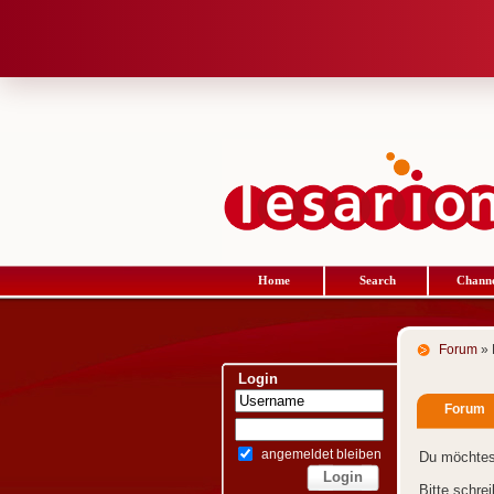
Home
Search
Channe
Forum
» 
Login
Forum
angemeldet bleiben
Du möchtes
Bitte schre