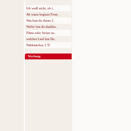
Ich weiß nicht, ob i..
Ab wann beginnt Frem..
Was hast du dieses J..
Wofür bist du dankba..
Filme oder Serien ne..
welches Lied bist Du..
Nähkästchen 2 👚
Werbung