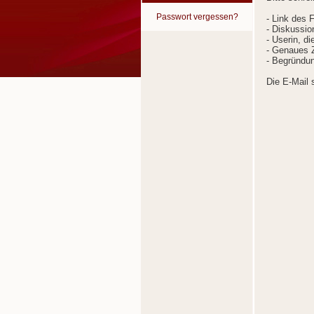
Passwort vergessen?
- Link des 
- Diskussion
- Userin, d
- Genaues Z
- Begründun
Die E-Mail 