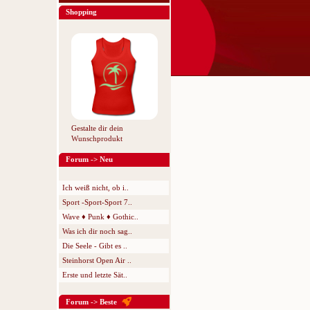
Shopping
Gestalte dir dein
Wunschprodukt
Forum -> Neu
Ich weiß nicht, ob i..
Sport -Sport-Sport 7..
Wave ♦ Punk ♦ Gothic..
Was ich dir noch sag..
Die Seele - Gibt es ..
Steinhorst Open Air ..
Erste und letzte Sät..
Forum -> Beste