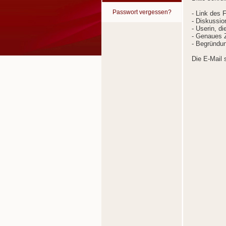
Passwort vergessen?
- Link des 
- Diskussion
- Userin, d
- Genaues Z
- Begründun
Die E-Mail 