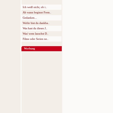
Ich weiß nicht, ob i..
Ab wann beginnt Frem..
Gedanken...
Wofür bist du dankba..
Was hast du dieses J..
Was/ wem lauschst D..
Filme oder Serien ne..
Werbung