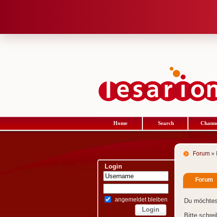
Home
Search
Channe
Forum
» 
Login
Forum
angemeldet bleiben
Du möchtes
Bitte schre