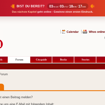
03
03
18
16
BIST DU BEREIT?
:
:
:
TAGE
STD
MIN
SEK
Das nächste Kapitel
geht online - Gewinne einen ersten Eindruck.
Calendar
Whos online
ls
Forum
Cityguide
Books
Stories
Forum
t einen Beitrag melden?
ibe uns eine E-Mail mit folgendem Inhalt: