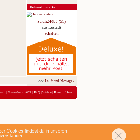
Deluxe-Contacts
Sarah24090 (51)
aus Lustadt
schalten
>>>
Laufband-Message ab nur 5,95 € für 3 Tage!
<<<
ssum
|
Datenschutz
|
AGB
|
FAQ
|
Werben
|
Banner
|
Links
r Cookies findest du in unseren
nverstanden.