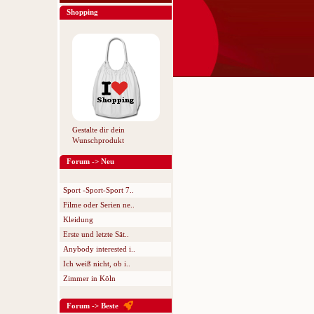
Shopping
Gestalte dir dein
Wunschprodukt
Forum -> Neu
Sport -Sport-Sport 7..
Filme oder Serien ne..
Kleidung
Erste und letzte Sät..
Anybody interested i..
Ich weiß nicht, ob i..
Zimmer in Köln
Forum -> Beste