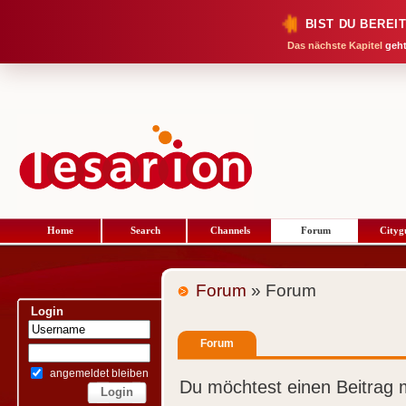
BIST DU BEREI
Das nächste Kapitel
geht
Home
Search
Channels
Forum
Cityg
Forum
» Forum
Login
Forum
angemeldet bleiben
Du möchtest einen Beitrag