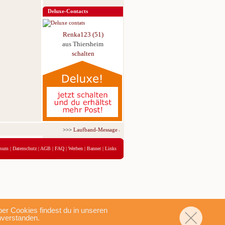
Deluxe-Contacts
Renka123 (51)
aus Thiersheim
schalten
>>>
Laufband-Message ab nur 5,95 € für 3 Tage!
<<<
ssum
|
Datenschutz
|
AGB
|
FAQ
|
Werben
|
Banner
|
Links
r Cookies findest du in unseren
nverstanden.