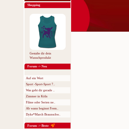
Shopping
Gestalte dir dein
Wunschprodukt
Forum -> Neu
Auf ein Wort
Sport -Sport-Sport 7..
Was geht dir gerade ..
Zimmer in Köln
Filme oder Serien ne..
Ab wann beginnt Frem..
Dyke*March Braunschw..
Forum -> Beste