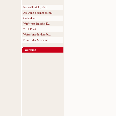
Ich weiß nicht, ob i..
Ab wann beginnt Frem..
Gedanken...
Was/ wem lauschst D..
† R.I.P. 🥀
Wofür bist du dankba..
Filme oder Serien ne..
Werbung