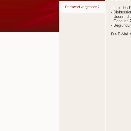
Passwort vergessen?
- Link des 
- Diskussion
- Userin, d
- Genaues Z
- Begründun
Die E-Mail 