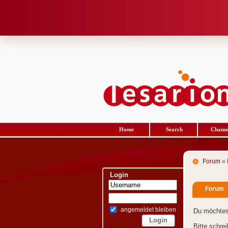
Home
Search
Channe
Forum
» 
Login
Forum
angemeldet bleiben
Du möchtes
Bitte schre