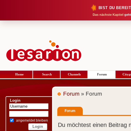
BIST DU BEREI
Das nächste Kapitel
geht
Home
Search
Channels
Forum
Cityg
Forum
» Forum
Login
Forum
angemeldet bleiben
Du möchtest einen Beitrag