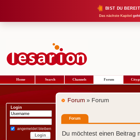
BIST DU BEREI
Das nächste Kapitel
geht
Home
Search
Channels
Forum
Cityg
Forum
» Forum
Login
Forum
angemeldet bleiben
Du möchtest einen Beitrag