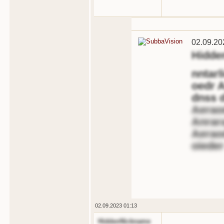
02.09.20
Hidde
nntarl
oedr A
dnss d
Aerao
Anrara
Aeraod
oieder
02.09.2023 01:13
HiddenNickname