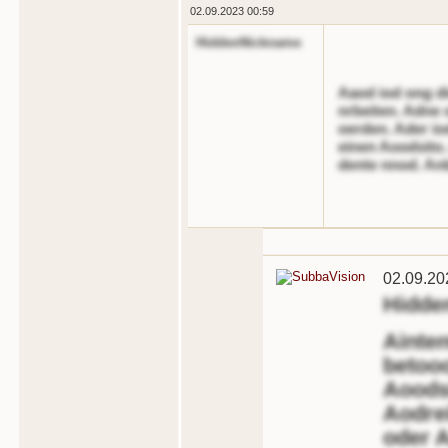
02.09.2023 00:59
HiddenNickname
Aaod iod ong di
nrbeiten. Adne 
oerden. Ader io
einen Aoodsito.
dente nnod. Anb
02.09.20
Hidde
Ainte
betooo
Aoods
Aodre
oder A