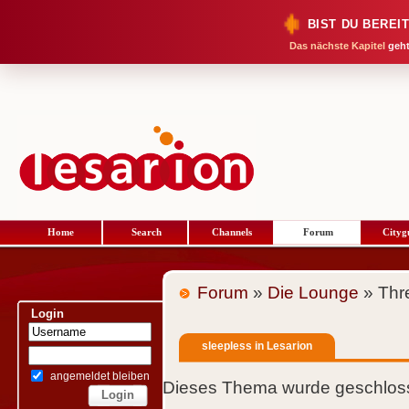
BIST DU BEREI
Das nächste Kapitel
geht
Home
Search
Channels
Forum
Cityg
Forum
»
Die Lounge
» Thr
Login
sleepless in Lesarion
angemeldet bleiben
Dieses Thema wurde geschloss