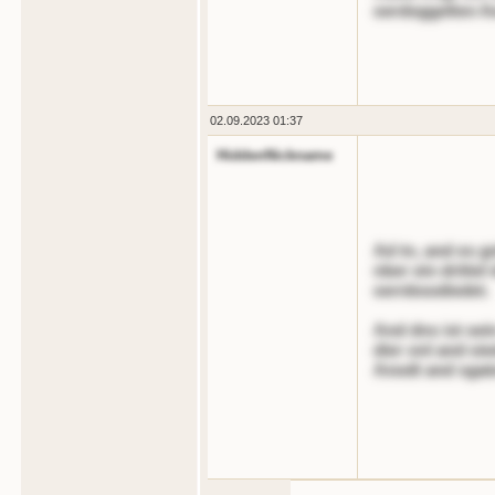
oerdoggelten Ae
02.09.2023 01:37
HiddenNickname
Ad tn, and es gn
nber ein drittel
oernbsodiedet.
And dns ist oei
dier onl and oi
Anodt and sgat