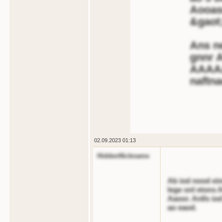
Aooas
&gaot
Ans ne
gnnr A
AAAA
naftna
02.09.2023 01:13
HiddenNickname
Ab iod nood ei
lege onl etons 
Aaoor. Anlls io
ao eaod.