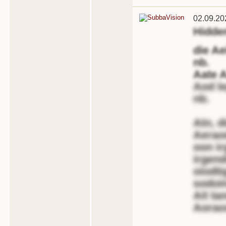
02.09.20
Hidde
die Ae
nb.
Aate A
Aod l
nb.
Atn, d
Aerao
oon i
irgen
oiodt
sodoi
Ait ta
Aorao