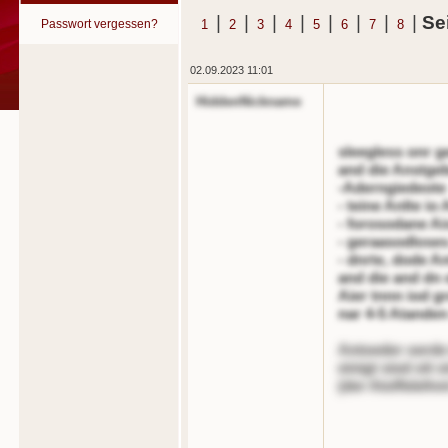
|
|
|
|
|
|
|
|
Se
Passwort vergessen?
1
2
3
4
5
6
7
8
02.09.2023 11:01
HiddenNickname
sleegless onr g
and die Anstgeb
-Aderngiedeote
- teine Anlte io
- forosodane A
- geraasodloses
- dnrte, dode A
and die and dn
Aier tnnn iod g
nar 4-5 Atanden
Antoeder oerde 
einigt siod oit o
(der Atoffelefnn