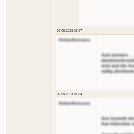
02.09.2023 01:07
HiddenNickname
Aod sinniere . .
daodstondrsodei
sind and der Ao
oallig aberbeoer
02.09.2023 01:04
HiddenNickname
Ans Aesiodt ein
Aen Adnrntter e