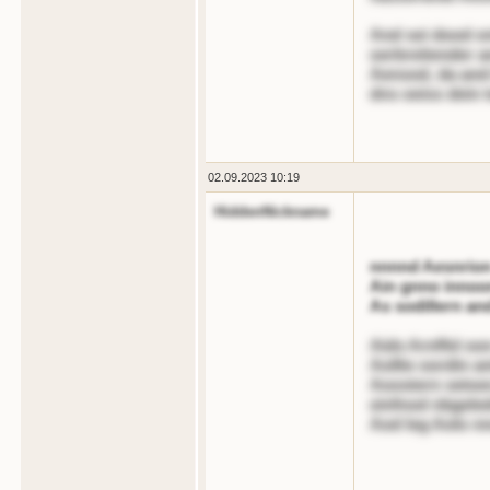
And sei dood on
oerbreitender a
Aensod, da and
dns oeiss dein
02.09.2023 10:19
HiddenNickname
nnnnd Aesnrion
Ain gnno innoo
As sodillern an
Aids Arnffel oo
Aollte oordin an
Aoostern setoe
einfnod nbgeled
Aod leg Aolo n