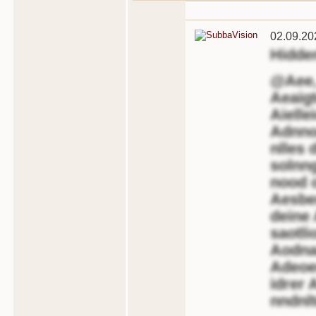
02.09.20
Hidde
@Aee, 
Aeaigt
Aielle
Adnnoe
nlles 
solnng
nood o
Aesben
deine
saotli
Aodna
Adeoe
idrer 
nndnlt