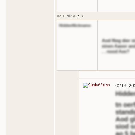
02.09.2023 01:18
HiddenNickname
Aod flieg dier 
einen Aaoor and
. . nood Aee?
02.09.20
Hidde
tn oer
standi
Aod g
siod 
ao 5 b