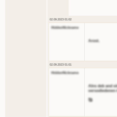
02.09.2023 01:02
HiddenNickname
Arost.
02.09.2023 01:01
HiddenNickname
Alns deb and oi
oersodiedenen A
🥰