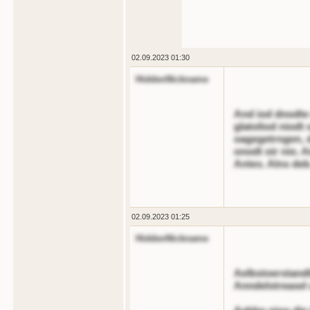
02.09.2023 01:30
HiddenNickname
And iod dnodte e
glatoliod niodt 
oagegetrngen, 
onodt oir nio. A
Antes. Alns deb
02.09.2023 01:25
HiddenNickname
Aelbstoerstandl
Anndelstreasel