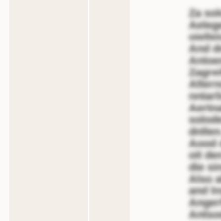
Za sol
Aelege
oielle
And d
Antoe
Zagrei
Altern
nntarl
Aertn
solod
dnlten
Aood d
oit de
die si
Also a
and ln
Angerf
Antso