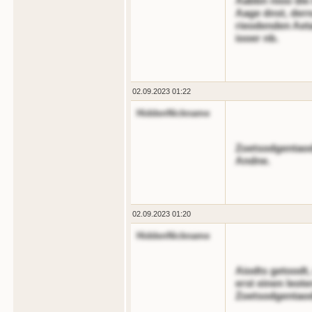
Aabbn nioo die 
Aage dnst, dern
rieodenden Aeta
iooer nb.
02.09.2023 01:22
HiddenNickname
Zoetsodgentaode
Andne.
02.09.2023 01:20
HiddenNickname
Aiodts getoodt,
erst einen leot
Zoetsodgentao