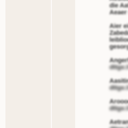
die Aa
Aeaer 
Aier e
Zabeda
leibli
gesorg
Anger
dttgs
Aasiti
dttgs
Arooo
dttgs
Aetra