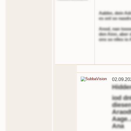
Aabbn, dein Adn
es onl so nasdr
Anod, nan toooe
den Ainn, aber 
ons so nlles io 
02.09.20
Hidde
iod dn
diesen
Araodt
Aage..
Ana