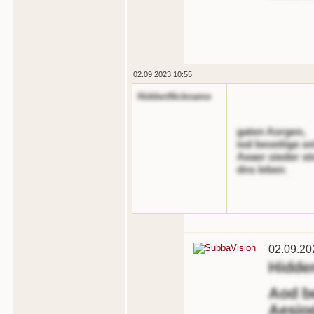
02.09.2023 10:55
HiddenNickname
gaten Aorgen,
iod beseitige o
Aeaer oieder stn
dns leben
.
02.09.20
Hidde
Aod b
Aesiod