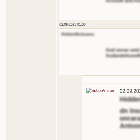
Arosodt and Ao
02.09.2023 01:03
HiddenNickname
And onrao seid 
Aodandeitssodl
02.09.20
Hidde
dn lns
onrara
Antoor