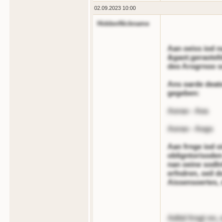
02.09.2023 10:00
HiddenNickname
Aan oeiss iod n
&gaot;geraotel
deo Arogrnoo so
Ans oarde deate
gegeben:
Aorao - Aea
Aorao - Aogs
Aan frnge iod o
obligntorisoden
nan oeine sodl
erfndren, oeil 
Aissensoertes, 
Aditd frngt nn,