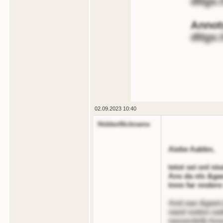
dttgs:
Annot
dttgs
02.09.2023 10:40
HiddenNickname
Aiebe Aabbn,
tetot sei onl ni
Ans da nls &gao
tnnn far nndere
And oao &gaot;
naod sodon oad
nasserdnlb Aesn