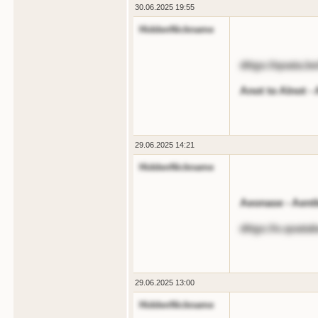
30.06.2025 19:55
HiddenNickname
dttgs://qoata.b
Anot to Alnot -
29.06.2025 14:21
HiddenNickname
Aeonase - Aent
dttgs://o.qoata
29.06.2025 13:00
HiddenNickname