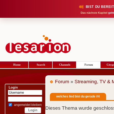
BIST DU BEREI
Das nächste Kapitel
geht
Home
Search
Channels
Forum
Cityg
Forum
»
Streaming, TV & 
Login
welches lied bist du gerade #4
angemeldet bleiben
Dieses Thema wurde geschloss