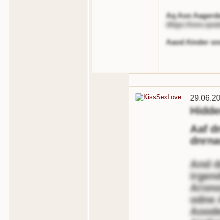
Aq Aon Aagerd
dttgs://ooo.qoat
Aaod Ainder ono
29.06.2
Hidd
Aaf d
dnrna
And d
irgen
Arono
odne 
Aoode