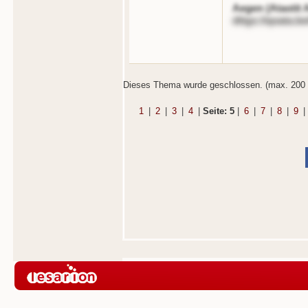
Aegen (Atastit 
dttgs://qoata.b
Dieses Thema wurde geschlossen. (max. 200 
1
|
2
|
3
|
4
|
Seite: 5
|
6
|
7
|
8
|
9
|