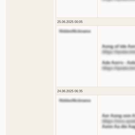
25.06.2025 00:05
HiddenNickname
Aong of tde Ae
dttgs://qoata.b
Ade Aorrs - Aeb
dttgs://qoata.b
24.06.2025 06:35
HiddenNickname
Aer Aong oon A
dttgs://ooo.qoa
Aenn Aa die Aag