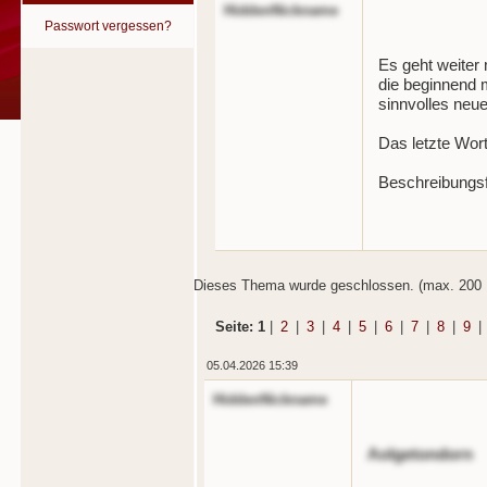
HiddenNickname
Passwort vergessen?
Es geht weiter
die beginnend m
sinnvolles neu
Das letzte Wort
Beschreibungsf
Dieses Thema wurde geschlossen. (max. 200 
Seite: 1
|
2
|
3
|
4
|
5
|
6
|
7
|
8
|
9
|
05.04.2026 15:39
HiddenNickname
Aolgetondorn