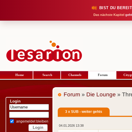
BIST DU BEREI
Das nächste Kapitel
geht
Home
Search
Channels
Forum
Cityg
Forum
»
Die Lounge
» Thr
Login
3 x SUB - weiter gehts
angemeldet bleiben
04.01.2026 13:38