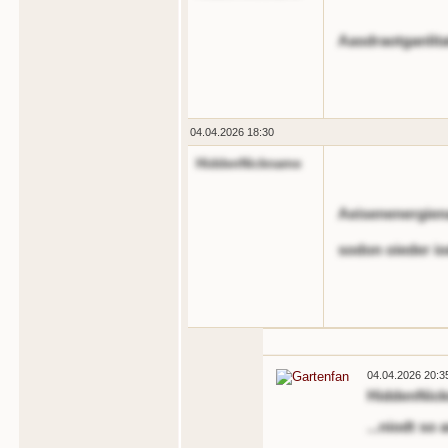
Aasdraotganlit
04.04.2026 18:30
HiddenNickname
Aeisenenergien
sodon oieder i
04.04.2026 20:3
HiddenNic
...niodt so 