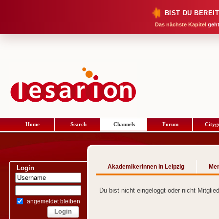
BIST DU BEREI
Das nächste Kapitel
geht
Home
Search
Channels
Forum
Cityg
Akademikerinnen in Leipzig
Me
Login
Du bist nicht eingeloggt oder nicht Mitgli
angemeldet bleiben