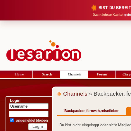
BIST DU BEREI
Das nächste Kapitel
geht
Home
Search
Channels
Forum
Cityg
Channels
» Backpacker, fe
Login
Backpacker, fernweh,reisefieber
angemeldet bleiben
Du bist nicht eingeloggt oder nicht Mitgli