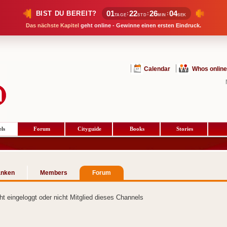
01
22
26
03
BIST DU BEREIT?
:
:
:
TAGE
STD
MIN
SEK
Das nächste Kapitel
geht online - Gewinne einen ersten Eindruck.
Calendar
Whos online
ls
Forum
Cityguide
Books
Stories
ranken
Members
Forum
cht eingeloggt oder nicht Mitglied dieses Channels