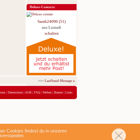
Deluxe-Contacts
Sarah24090 (51)
aus Lustadt
schalten
>>>
Laufband-Message ab nur 5,95 € für 3 Tage!
<<<
ssum
|
Datenschutz
|
AGB
|
FAQ
|
Werben
|
Banner
|
Links
r Cookies findest du in unseren
nverstanden.