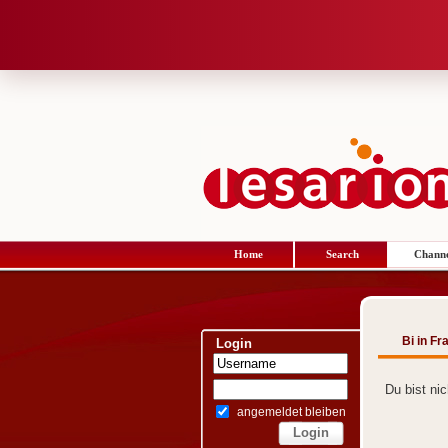
Home
Search
Channe
Bi in F
Login
Du bist ni
angemeldet bleiben