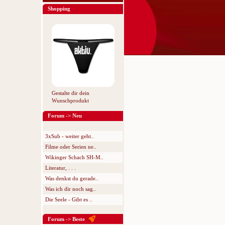
Shopping
Gestalte dir dein
Wunschprodukt
Forum -> Neu
3xSub - weiter geht..
Filme oder Serien ne..
Wikinger Schach SH-M..
Literatur, . . .
Was denkst du gerade..
Was ich dir noch sag..
Die Seele - Gibt es ..
Forum -> Beste