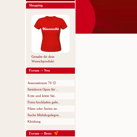
Shopping
Gestalte dir dein
Wunschprodukt
Forum -> Neu
Assoziationen 70 🙂
Steinhorst Open Air ..
Erste und letzte Sät..
Fotos hochladen geht..
Filme oder Serien ne..
Suche Mitfahrgelegen..
Kleidung
Forum -> Beste