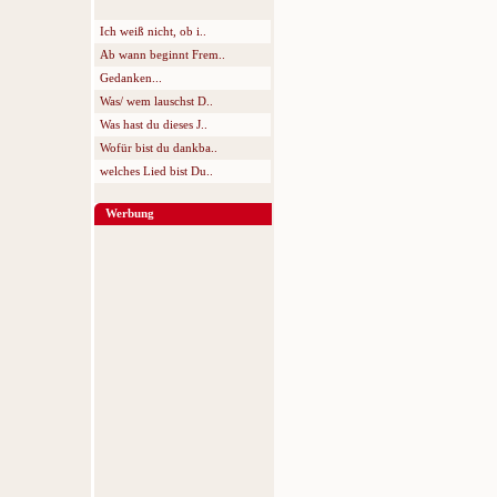
Ich weiß nicht, ob i..
Ab wann beginnt Frem..
Gedanken...
Was/ wem lauschst D..
Was hast du dieses J..
Wofür bist du dankba..
welches Lied bist Du..
Werbung