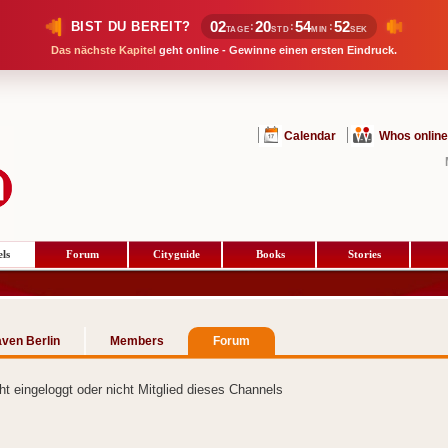
02
20
54
51
BIST DU BEREIT?
:
:
:
TAGE
STD
MIN
SEK
Das nächste Kapitel
geht online - Gewinne einen ersten Eindruck.
Calendar
Whos online
ls
Forum
Cityguide
Books
Stories
aven Berlin
Members
Forum
cht eingeloggt oder nicht Mitglied dieses Channels