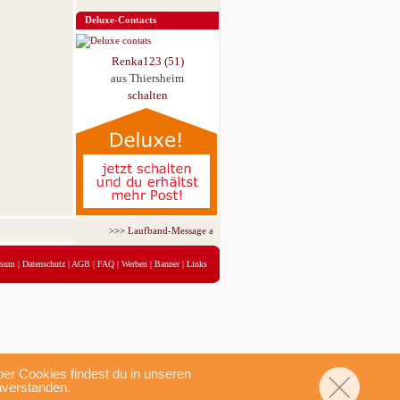
Deluxe-Contacts
Renka123 (51)
aus Thiersheim
schalten
>>>
Laufband-Message ab nur 5,95 € für 3 Tage!
<<<
ssum
|
Datenschutz
|
AGB
|
FAQ
|
Werben
|
Banner
|
Links
r Cookies findest du in unseren
nverstanden.