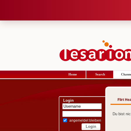
Home
Search
Channe
Flirt He
Login
Du bist ni
angemeldet bleiben