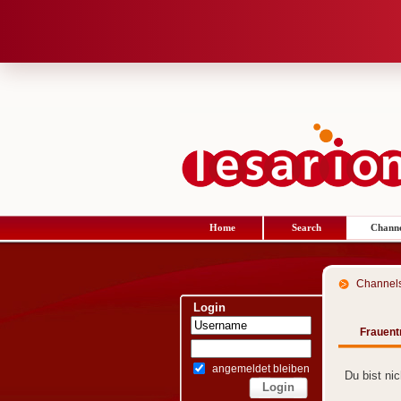
Home
Search
Channe
Channel
Login
Frauent
angemeldet bleiben
Du bist ni