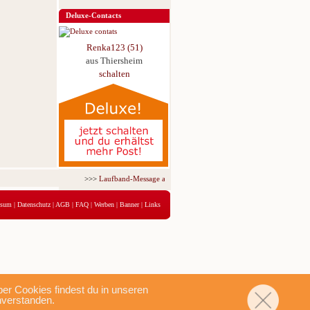
Deluxe-Contacts
Renka123 (51)
aus Thiersheim
schalten
>>>
Laufband-Message ab nur 5,95 € für 3 Tage!
<<<
ssum
|
Datenschutz
|
AGB
|
FAQ
|
Werben
|
Banner
|
Links
r Cookies findest du in unseren
nverstanden.