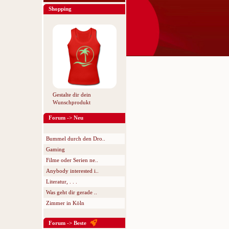
Shopping
Gestalte dir dein
Wunschprodukt
Forum -> Neu
Bummel durch den Dro..
Gaming
Filme oder Serien ne..
Anybody interested i..
Literatur, . . .
Was geht dir gerade ..
Zimmer in Köln
Forum -> Beste