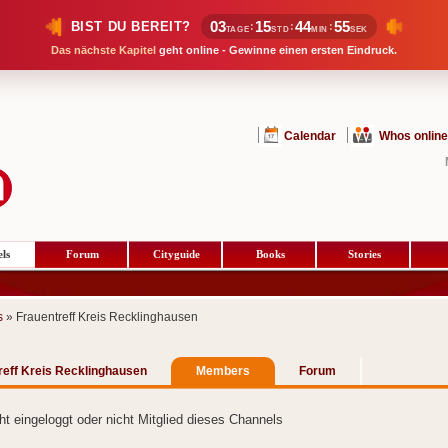
03
15
44
55
BIST DU BEREIT?
:
:
:
TAGE
STD
MIN
SEK
Das nächste Kapitel
geht online - Gewinne einen ersten Eindruck.
Calendar
Whos online
ls
Forum
Cityguide
Books
Stories
s
» Frauentreff Kreis Recklinghausen
reff Kreis Recklinghausen
Members
Forum
cht eingeloggt oder nicht Mitglied dieses Channels