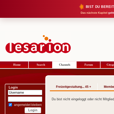
BIST DU BEREI
Das nächste Kapitel
geht
Home
Search
Channels
Forum
Cityg
Freizeitgestaltung... 45 +
Membe
Login
Du bist nicht eingeloggt oder nicht Mitgli
angemeldet bleiben