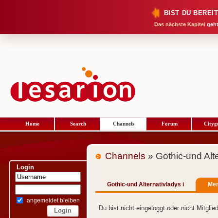
BIST DU BEREI
Das nächste Kapitel
geht
Home
Search
Channels
Forum
Cityg
Channels
» Gothic-und Alte
Login
Gothic-und Alternativladys i
Me
angemeldet bleiben
Du bist nicht eingeloggt oder nicht Mitgli