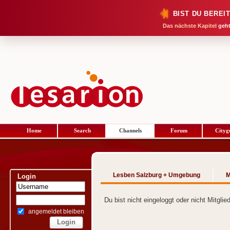
BIST DU BEREI
Das nächste Kapitel
geht
Home
Search
Channels
Forum
Cityg
Lesben Salzburg + Umgebung
Login
Du bist nicht eingeloggt oder nicht Mitgli
angemeldet bleiben