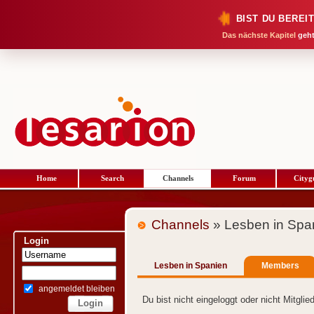
BIST DU BEREI
Das nächste Kapitel
geht
Home
Search
Channels
Forum
Cityg
Channels
» Lesben in Spa
Login
Lesben in Spanien
Members
angemeldet bleiben
Du bist nicht eingeloggt oder nicht Mitgli