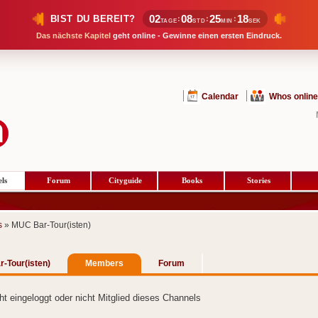
02
08
25
17
BIST DU BEREIT?
:
:
:
TAGE
STD
MIN
SEK
Das nächste Kapitel
geht online - Gewinne einen ersten Eindruck.
Calendar
Whos online
ls
Forum
Cityguide
Books
Stories
s
» MUC Bar-Tour(isten)
-Tour(isten)
Members
Forum
cht eingeloggt oder nicht Mitglied dieses Channels