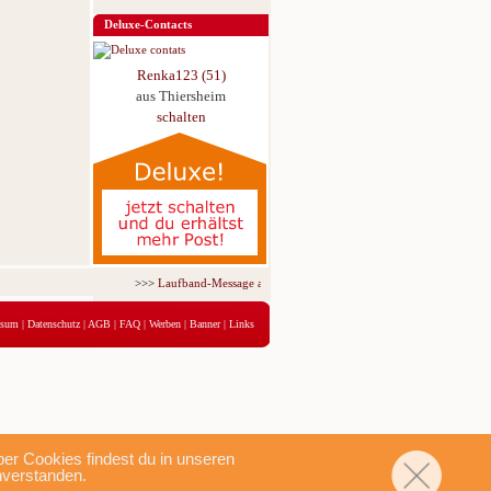
Deluxe-Contacts
Renka123 (51)
aus Thiersheim
schalten
>>>
Laufband-Message ab nur 5,95 € für 3 Tage!
<<<
ssum
|
Datenschutz
|
AGB
|
FAQ
|
Werben
|
Banner
|
Links
r Cookies findest du in unseren
nverstanden.