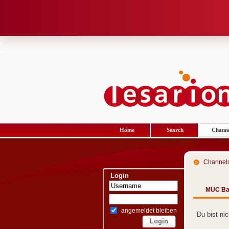
Home
Search
Channe
Channel
Login
MUC Bar
angemeldet bleiben
Du bist ni