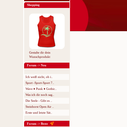
Shopping
Gestalte dir dein
Wunschprodukt
Forum -> Neu
Ich weiß nicht, ob i..
Sport -Sport-Sport 7..
Wave ♦ Punk ♦ Gothic..
Was ich dir noch sag..
Die Seele - Gibt es ..
Steinhorst Open Air ..
Erste und letzte Sät..
Forum -> Beste