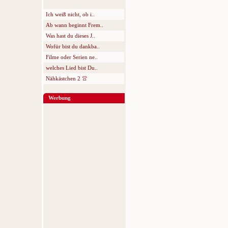
Ich weiß nicht, ob i..
Ab wann beginnt Frem..
Was hast du dieses J..
Wofür bist du dankba..
Filme oder Serien ne..
welches Lied bist Du..
Nähkästchen 2 👚
Werbung