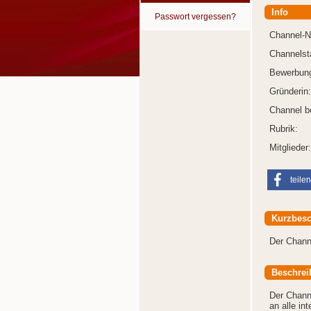
Info
Passwort vergessen?
Channel-
Channelst
Bewerbung
Gründerin:
Channel b
Rubrik:
Mitglieder:
teilen
Kurzbesc
Der Channe
Beschrei
Der Channe
an alle in