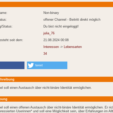
Name:
Non-binary
atus:
offener Channel - Beitritt direkt möglich
/Status:
Du bist nicht eingeloggt!
julia_76
esteht seit dem:
21.08.2024 00:08
Interessen
->
Lebensarten
34
tweet
hreibung
l soll einen Austausch über nicht-binäre Identität ermöglichen.
bung
l soll einen offenen Austausch über nicht-binäre Identität ermöglichen. Er ric
teressierten Userinnen* und soll eine Möglichkeit sein, über Erfahrungen im All