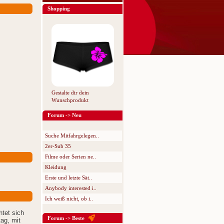
Shopping
Gestalte dir dein
Wunschprodukt
Forum -> Neu
Suche Mitfahrgelegen..
2er-Sub 35
Filme oder Serien ne..
Kleidung
Erste und letzte Sät..
Anybody interested i..
Ich weiß nicht, ob i..
htet sich
Forum -> Beste
tag, mit