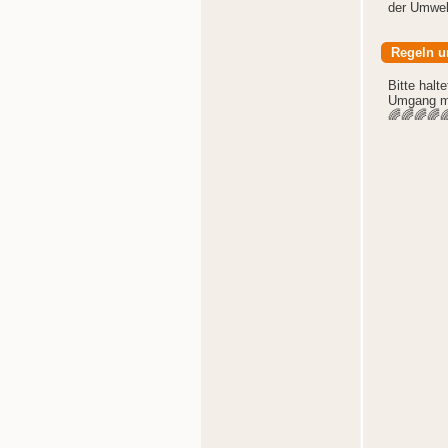
der Umwel
Regeln u
Bitte halt
Umgang mi
🌈🌈🌈🌈