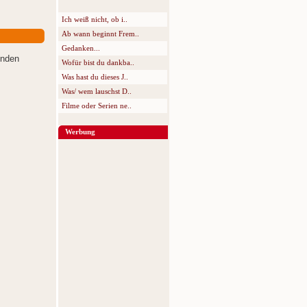
Ich weiß nicht, ob i..
Ab wann beginnt Frem..
Gedanken...
enden
Wofür bist du dankba..
Was hast du dieses J..
Was/ wem lauschst D..
Filme oder Serien ne..
Werbung