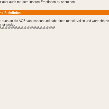
t aber auch mit dem inneren Empfinden zu schreiben.
nd Richtlinien
et euch an die AGB von lesarion und habt einen respektvollen und wertschätz
teinander.
🌈🌈🌈🌈🌈🌈🌈🌈🌈🌈🌈🌈🌈🌈🌈🌈🌈