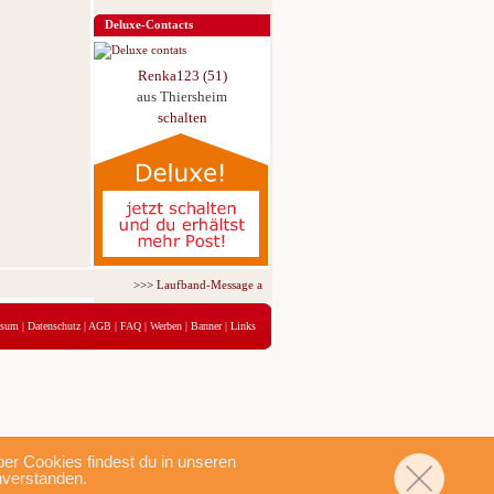
Deluxe-Contacts
Renka123 (51)
aus Thiersheim
schalten
>>>
Laufband-Message ab nur 5,95 € für 3 Tage!
<<<
ssum
|
Datenschutz
|
AGB
|
FAQ
|
Werben
|
Banner
|
Links
r Cookies findest du in unseren
nverstanden.