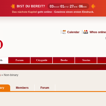
03
01
27
06
BIST DU BEREIT?
:
:
:
TAGE
STD
MIN
SEK
Das nächste Kapitel
geht online - Gewinne einen ersten Eindruck.
Calendar
Whos online
ls
Forum
Cityguide
Books
Stories
s
» Non-binary
ary
Members
Forum