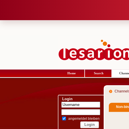
Home
Search
Channe
Channel
Login
Non-bin
angemeldet bleiben