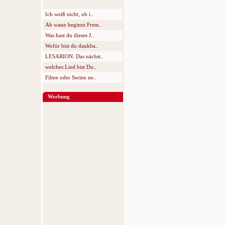
Ich weiß nicht, ob i..
Ab wann beginnt Frem..
Was hast du dieses J..
Wofür bist du dankba..
LESARION: Das nächst..
welches Lied bist Du..
Filme oder Serien ne..
Werbung