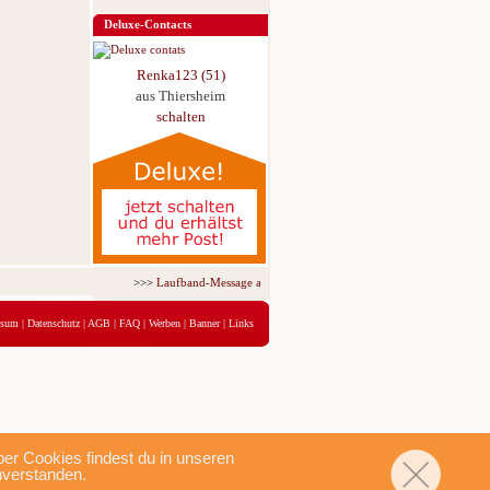
Deluxe-Contacts
Renka123 (51)
aus Thiersheim
schalten
>>>
Laufband-Message ab nur 5,95 € für 3 Tage!
<<<
ssum
|
Datenschutz
|
AGB
|
FAQ
|
Werben
|
Banner
|
Links
r Cookies findest du in unseren
nverstanden.