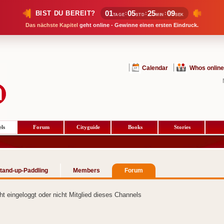
01
05
25
09
BIST DU BEREIT?
:
:
:
TAGE
STD
MIN
SEK
Das nächste Kapitel
geht online - Gewinne einen ersten Eindruck.
Calendar
Whos online
ls
Forum
Cityguide
Books
Stories
tand-up-Paddling
Members
Forum
cht eingeloggt oder nicht Mitglied dieses Channels