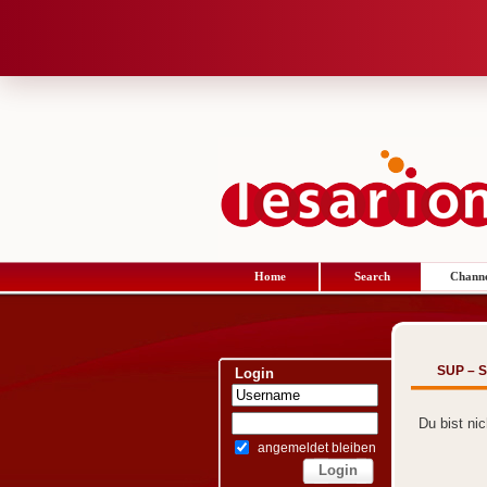
Home
Search
Channe
SUP – S
Login
Du bist ni
angemeldet bleiben