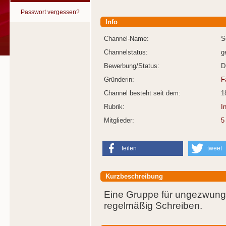
Passwort vergessen?
Info
Channel-Name:
S
Channelstatus:
g
Bewerbung/Status:
D
Gründerin:
F
Channel besteht seit dem:
1
Rubrik:
I
Mitglieder:
5
teilen
tweet
Kurzbeschreibung
Eine Gruppe für ungezwungen
regelmäßig Schreiben.