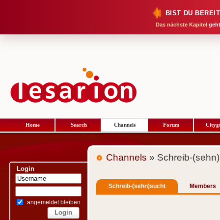
BIST DU BEREI
Das nächste Kapitel
geht
Home
Search
Channels
Forum
Cityg
Channels
» Schreib-(sehn)
Login
Schreib-(sehn)sucht
Members
angemeldet bleiben