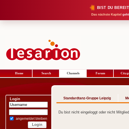
BIST DU BEREI
Das nächste Kapitel
geht
Home
Search
Channels
Forum
Cityg
Standardtanz-Gruppe Leipzig
M
Login
Du bist nicht eingeloggt oder nicht Mitgli
angemeldet bleiben