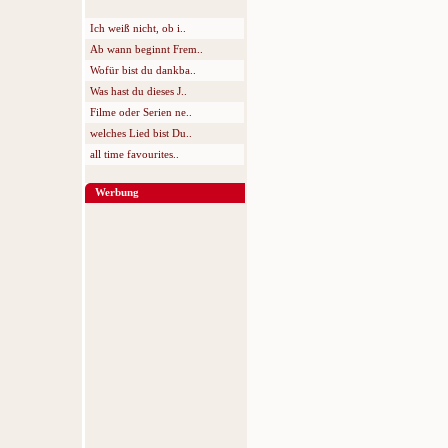
Ich weiß nicht, ob i..
Ab wann beginnt Frem..
Wofür bist du dankba..
Was hast du dieses J..
Filme oder Serien ne..
welches Lied bist Du..
all time favourites..
Werbung