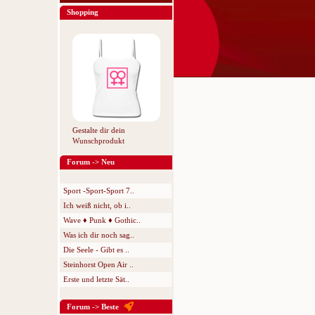
Shopping
Gestalte dir dein
Wunschprodukt
Forum -> Neu
Sport -Sport-Sport 7..
Ich weiß nicht, ob i..
Wave ♦ Punk ♦ Gothic..
Was ich dir noch sag..
Die Seele - Gibt es ..
Steinhorst Open Air ..
Erste und letzte Sät..
Forum -> Beste