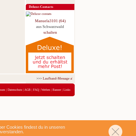
Deluxe-Contacts
Manuela3101 (64)
aus Schwarzwald
schalten
>>>
Laufband-Message ab nur 5,95 € für 3 Tage!
<<<
ssum
|
Datenschutz
|
AGB
|
FAQ
|
Werben
|
Banner
|
Links
r Cookies findest du in unseren
nverstanden.