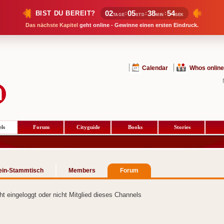
02
05
38
54
BIST DU BEREIT?
:
:
:
TAGE
STD
MIN
SEK
Das nächste Kapitel
geht online - Gewinne einen ersten Eindruck.
Calendar
Whos online
ls
Forum
Cityguide
Books
Stories
ein-Stammtisch
Members
Forum
cht eingeloggt oder nicht Mitglied dieses Channels