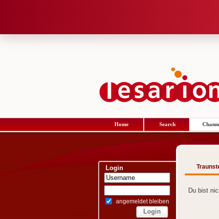
Home
Search
Channe
Traunst
Login
Du bist ni
angemeldet bleiben