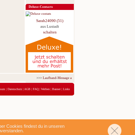
Deluxe-Contacts
Sarah24090 (51)
aus Lustadt
schalten
>>>
Laufband-Message ab nur 5,95 € für 3 Tage!
<<<
ssum
|
Datenschutz
|
AGB
|
FAQ
|
Werben
|
Banner
|
Links
r Cookies findest du in unseren
nverstanden.