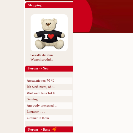
Shopping
Gestalte dir dein
Wunschprodukt
Forum -> Neu
Assoziationen 70 🙂
Ich weiß nicht, ob i..
Was/ wem lauschst D..
Gaming
Anybody interested i..
Literatur, . . .
Zimmer in Köln
Forum -> Beste