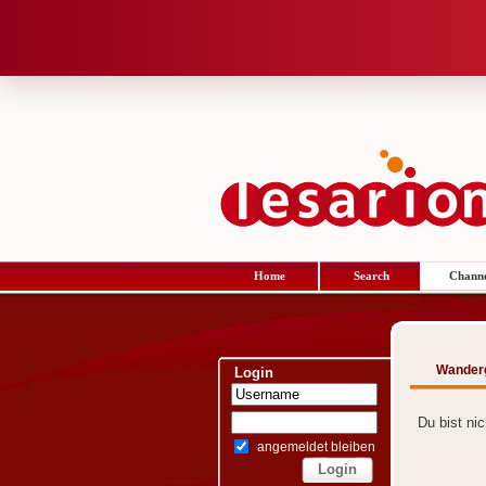
Home
Search
Channe
Wander
Login
Du bist ni
angemeldet bleiben