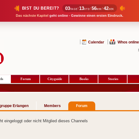
03
13
56
41
BIST DU BEREIT?
:
:
:
TAGE
STD
MIN
SEK
Das nächste Kapitel
geht online - Gewinne einen ersten Eindruck.
Calendar
Whos online
ls
Forum
Cityguide
Books
Stories
gruppe Erlangen
Members
Forum
cht eingeloggt oder nicht Mitglied dieses Channels