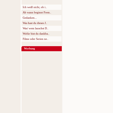
Ich weiß nicht, ob i..
Ab wann beginnt Frem..
Gedanken...
Was hast du dieses J..
Was/ wem lauschst D..
Wofür bist du dankba..
Filme oder Serien ne..
Werbung