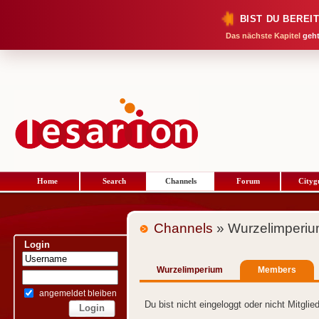
BIST DU BEREI
Das nächste Kapitel
geht
Home
Search
Channels
Forum
Cityg
Channels
» Wurzelimperi
Login
Wurzelimperium
Members
angemeldet bleiben
Du bist nicht eingeloggt oder nicht Mitgli