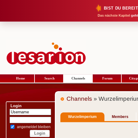
BIST DU BEREI
Das nächste Kapitel
geht
Home
Search
Channels
Forum
Cityg
Channels
» Wurzelimperi
Login
Wurzelimperium
Members
angemeldet bleiben