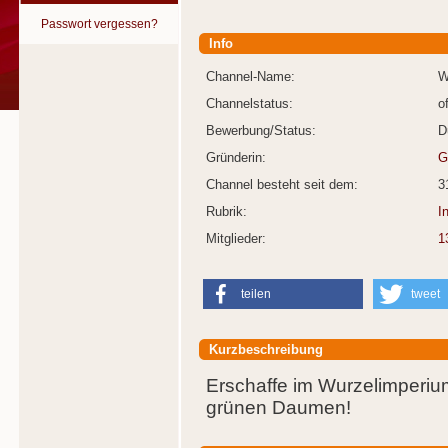
Passwort vergessen?
Info
Channel-Name:
W
Channelstatus:
o
Bewerbung/Status:
D
Gründerin:
G
Channel besteht seit dem:
3
Rubrik:
I
Mitglieder:
1
teilen
tweet
Kurzbeschreibung
Erschaffe im Wurzelimperi
grünen Daumen!