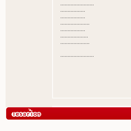
.......................
.................
.................
....................
.................
...................
....................
.......................