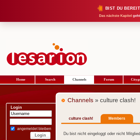
BIST DU BEREI
Das nächste Kapitel
geht
Home
Search
Channels
Forum
Cityg
Channels
» culture clash!
Login
culture clash!
Members
angemeldet bleiben
Du bist nicht eingeloggt oder nicht Mitgli