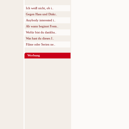
Ich weiß nicht, ob i..
Gegen Hass und Diskr..
Anybody interested i..
Ab wann beginnt Frem..
Wofür bist du dankba..
Was hast du dieses J..
Filme oder Serien ne..
Werbung