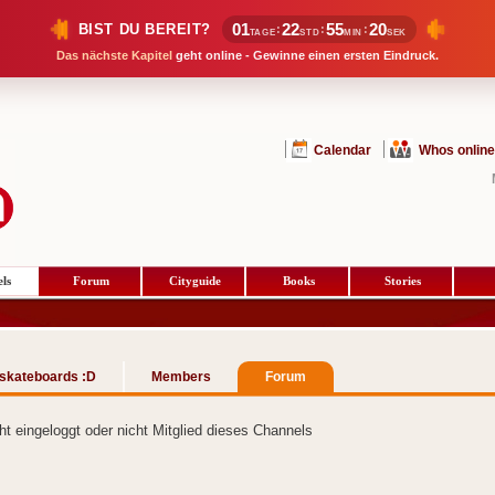
01
22
55
20
BIST DU BEREIT?
:
:
:
TAGE
STD
MIN
SEK
Das nächste Kapitel
geht online - Gewinne einen ersten Eindruck.
Calendar
Whos online
ls
Forum
Cityguide
Books
Stories
n skateboards :D
Members
Forum
cht eingeloggt oder nicht Mitglied dieses Channels