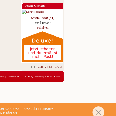
Deluxe-Contacts
Sarah24090 (51)
aus Lustadt
schalten
>>>
Laufband-Message ab nur 5,95 € für 3 Tage!
<<<
ssum
|
Datenschutz
|
AGB
|
FAQ
|
Werben
|
Banner
|
Links
r Cookies findest du in unseren
nverstanden.