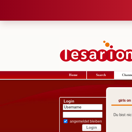
Home
Search
Channe
girls o
Login
Du bist ni
angemeldet bleiben