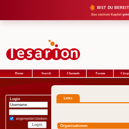
BIST DU BEREI
Das nächste Kapitel
geht
Home
Search
Channels
Forum
Cityg
Links
Login
angemeldet bleiben
Organisationen