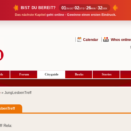
01
02
26
31
BIST DU BEREIT?
:
:
:
TAGE
STD
MIN
SEK
Das nächste Kapitel
geht online - Gewinne einen ersten Eindruck.
Calendar
Whos online
ls
Forum
Cityguide
Books
Stories
e
» JungLesbenTreff
benTreff
f Rela: