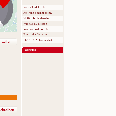
Ich weiß nicht, ob i..
Ab wann beginnt Frem..
Wofür bist du dankba..
Was hast du dieses J..
welches Lied bist Du..
Filme oder Serien ne..
LESARION: Das nächst..
tteilen
Werbung