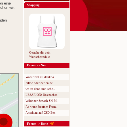
en eine
Shopping
chen wir,
nden
Gestalte dir dein
Wunschprodukt
Forum -> Neu
Wofür bist du dankba..
Filme oder Serien ne..
wo ist denn nun scho..
LESARION: Das nächst..
Wikinger Schach SH-M..
Ab wann beginnt Frem..
Anschlag auf CSD Ber..
Forum -> Beste