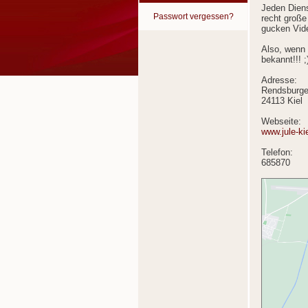
Jeden Diens
Passwort vergessen?
recht große
gucken Video
Also, wenn 
bekannt!!! ;
Adresse:
Rendsburger
24113 Kiel
Webseite:
www.jule-ki
Telefon:
685870