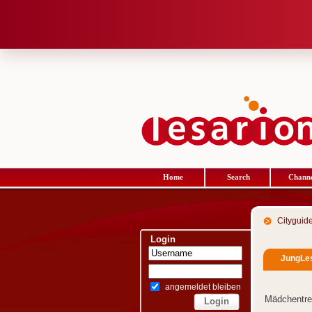
Home
Search
Channe
Cityguid
Login
JungLes
angemeldet bleiben
Mädchentref