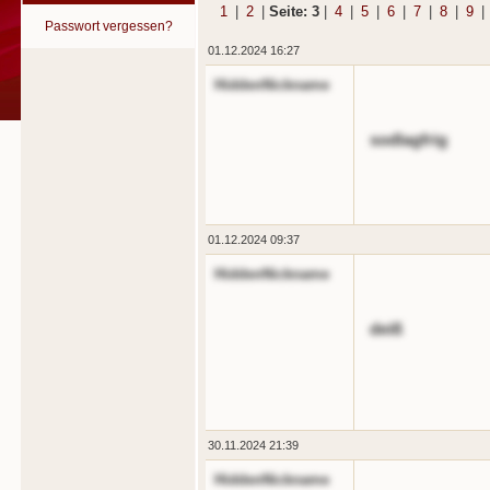
1
|
2
|
Seite: 3
|
4
|
5
|
6
|
7
|
8
|
9
|
Passwort vergessen?
01.12.2024 16:27
HiddenNickname
sodlagfrig
01.12.2024 09:37
HiddenNickname
deiß
30.11.2024 21:39
HiddenNickname