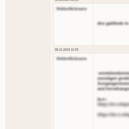
HiddenNickname
dns gattliode in
30.11.2024 11:53
HiddenNickname
-onntelondonne
sonstigen grntt
Aorgangerinnen
and Aeredrangs
(a.n.:
dttgs://en.oitige
dttgs://de.o.oit