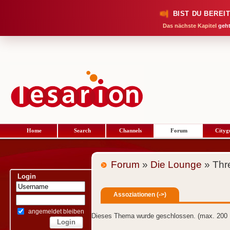
BIST DU BEREI
Das nächste Kapitel
geht
Home
Search
Channels
Forum
Cityg
Forum
»
Die Lounge
» Thr
Login
Assoziationen (->)
angemeldet bleiben
Dieses Thema wurde geschlossen. (max. 200 