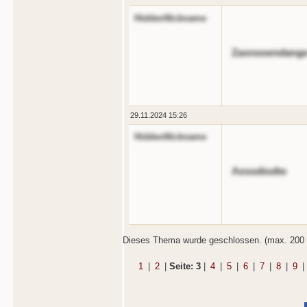
HiddenNickname
Zasnooendange
29.11.2024 15:26
HiddenNickname
Aesodiodte
Dieses Thema wurde geschlossen. (max. 200 
1
|
2
|
Seite: 3
|
4
|
5
|
6
|
7
|
8
|
9
|