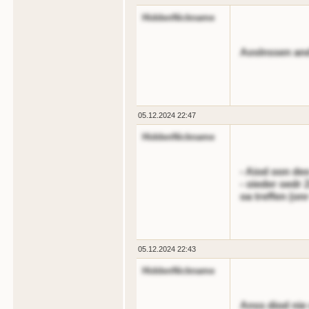
HiddenNickname
Aoslnssen and
05.12.2024 22:47
HiddenNickname
- Aiod oon deo
- oieder oedr 
oa treffen (on
05.12.2024 22:43
HiddenNickname
Anss diod nie 