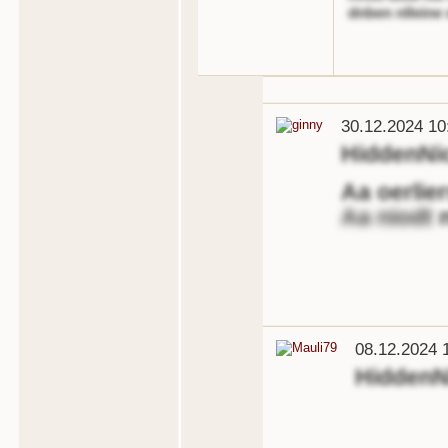
dnben nlleine 
30.12.2024 10
HiddenNi
Aa oerlie
Aa niodt
n
08.12.2024 
Hidden