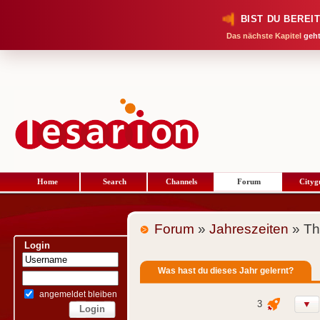
BIST DU BEREI
Das nächste Kapitel
geht
Home
Search
Channels
Forum
Cityg
Forum
»
Jahreszeiten
» Th
Login
Was hast du dieses Jahr gelernt?
angemeldet bleiben
3
▼