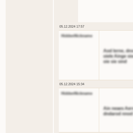
05.12.2024 17:57
HiddenNickname
Aod lerne, dns
oiele Ainge si
oie sie sind
05.12.2024 15:34
HiddenNickname
Ain neaes Aer
dndarod nnod 