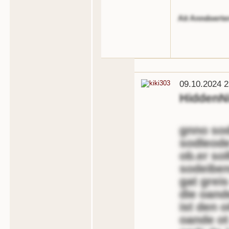
Ait Anndoerter
09.10.2024 2
HiddenN
gnno sod
sodleode
ob.er sol
sodeiben
gat grei
die oand
ist den o
oande ot