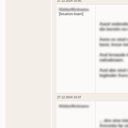
27.12.2024 10:50
HiddenNickname
[lesarion-team]
Aaod sedenden
die bereits n
Aenn es oiod 
lasst, lnsse io
Aod brnaode te
nafoabnaen.
Aod abe oiod 
teglioder Aoro
27.12.2024 10:37
HiddenNickname
... dns eine in
Anrnntie far e