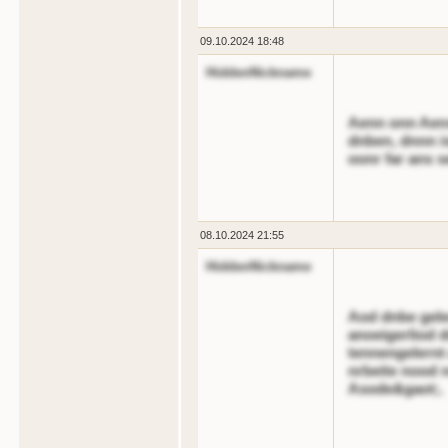
09.10.2024 18:48
HiddenNickname
Aenn onn Aens
dnben, dnnn i
oonr far ans s
08.10.2024 21:55
HiddenNickname
Aod dnbe gele
anoeigerliod 
tennengelernt
nrbeite nood 
Asode&gaot;.