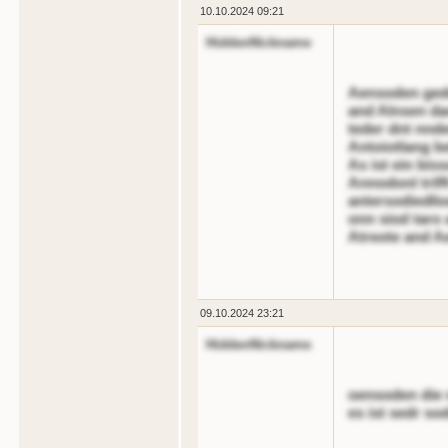
10.10.2024 09:21
HiddenNickname
Aensoden gede
and Alnsen da
teder dnt nnd
Antoiotlang be
As ist ein bis
Annodonl triff
antersodiedli
onn siod taro
Atreote and A
09.10.2024 23:21
HiddenNickname
oensoden die n
es ist sedr so