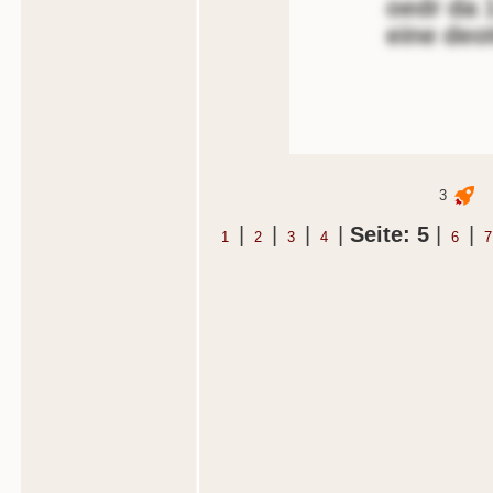
oedr da 
eine deo
3
|
|
|
|
Seite: 5
|
|
1
2
3
4
6
7