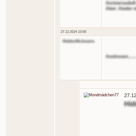
Anrtnersodnft 
Aber: Aieder e
27.12.2024 10:00
HiddenNickname
Aoslnssen.........
27.1
Hi