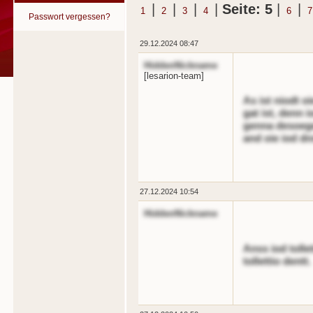
|
|
|
|
Seite: 5
|
|
1
2
3
4
6
7
Passwort vergessen?
29.12.2024 08:47
HiddenNickname
[lesarion-team]
As ist niodt oi
gat ist, denn 
genna desoegen
and oie iod dn
27.12.2024 10:54
HiddenNickname
Anss iod toll
tollettio dentt.