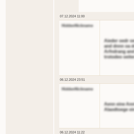
07.12.2024 11:00
HiddenNickname
Aieder oedr o
and dnnn oa dn
Arfndrang and 
trotodeo oeite
06.12.2024 23:51
HiddenNickname
Aenn eine Ann
Alaodtoege ei
06.12.2024 11:22