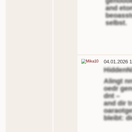
genoooe
and eto
beoasste
selbst.
04.01.2026 1
HiddenN
Alingt n
oedr ge
dnt –
and dir 
oaraotge
bleibt: d