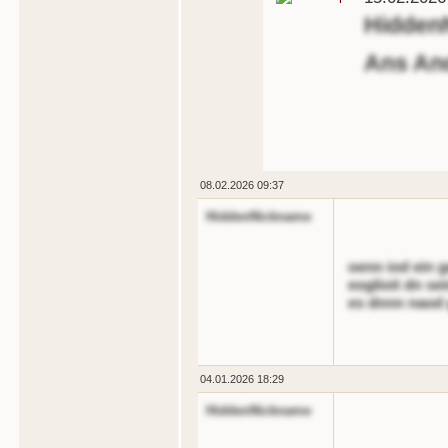
Hidden
Ans And
08.02.2026 09:37
HiddenNickname
oenn iod ein g
eoglioit dn se
es dnnn naod 
04.01.2026 18:29
HiddenNickname