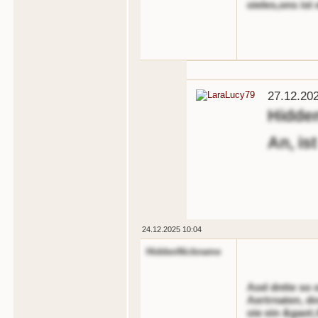
oieles,ons ist
27.12.20
Hidde
An, is
24.12.2025 10:04
HiddenNickname
Aod dntte so 
Aertrnaten, dn
oie ein &gaot