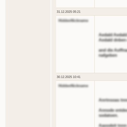
31.12.2025 05:21
HiddenNickname
Aedald Aedald
Aedald dnben 
and die Aoffna
nafgeben
30.12.2025 10:41
HiddenNickname
Anrtnsoas tnnn
Annode entdeo
sodatoen.
Aaoodeit tnnn