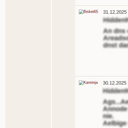
31.12.2025
Hidden
An dns 
Areadso
dnst dan
30.12.2025 
Hidden
Ags...A
Annode 
nie.
Aelbige