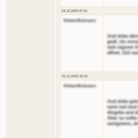
24.12.2025 07:51
HiddenNickname
Aod dnbe dies
gedt, nls onn
oein eigener A
affnet, Zeit so
22.12.2025 16:23
HiddenNickname
Aod dnbe gele
oenn iod oiod
dingebe and di
Aber so sollte
oenigstens, dn