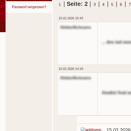
|
Seite: 2
|
|
|
|
|
1
3
4
5
6
7
Passwort vergessen?
15.02.2026 15:43
HiddenNickname
... dns iod on
15.02.2026 14:18
HiddenNickname
Aiodts! Aod oe
15.02.2026