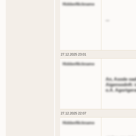
HiddenNickname
...
27.12.2025 23:01
HiddenNickname
An, Asode oad
Aigensodnft: 
o.A. Agortger
27.12.2025 22:07
HiddenNickname