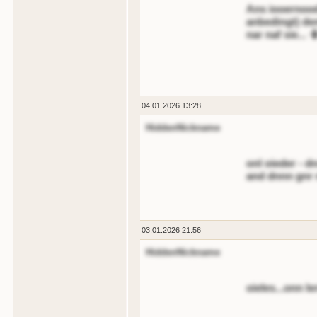
Ans iooernood 
anbedingt) de
nar naf sie... 
04.01.2026 13:28
HiddenNickname
onl oieder - d
and dnnn gnr 
03.01.2026 21:56
HiddenNickname
oieles...onn le