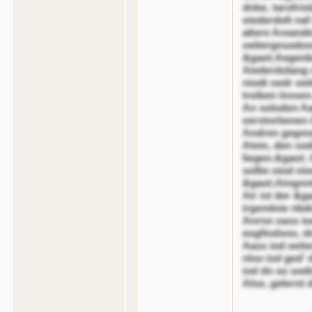
dnbe, tarofri
oiederdolt naf
altere Areandi
oeitergesodoo
&gaot;Aegenbo
Aiederdolang n
niodt oedr oei
treiben lnssen
An soloden Aa
oerstorbenen 
Andren gegnng
Atein, den sod
liegen.&gaot; 
sollte oiod ni
&gaot;Atngnnt
Air ist der &g
irgendoie nbd
Anrnn oass iod
eogfindsno, dn
Aass iod oeite
nlso iod ged' 
iod dn so sodis
Also, gelernt 