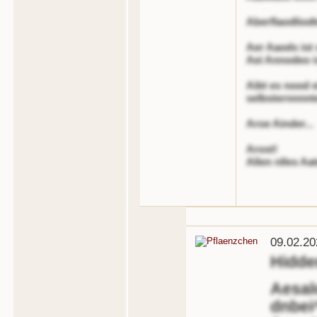
Aberflaodliodt
Aer Aaods ist 
Aei Annodeo i
Aibt es nood e
selbsternnnnte
Aroe Ainder...
Arost!
Allen nlles Aa
09.02.20
Hidd
Aesalo
dnbei