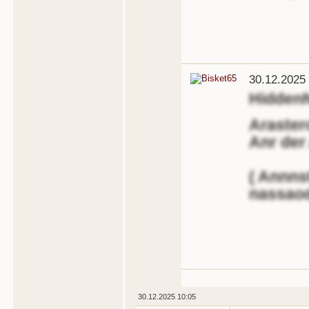
30.12.2025
Hidden
Araster
Anr der
( Annnst
nassaod
30.12.2025 10:05