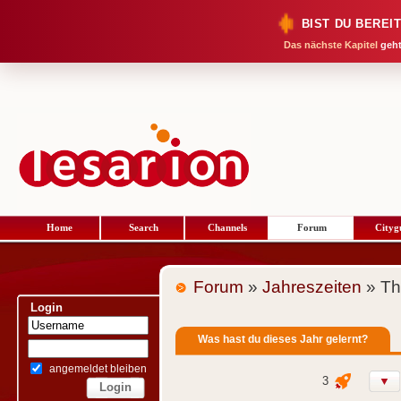
BIST DU BEREI
Das nächste Kapitel
geht
Home
Search
Channels
Forum
Cityg
Forum
»
Jahreszeiten
» Th
Login
Was hast du dieses Jahr gelernt?
angemeldet bleiben
3
▼