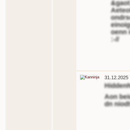
&gaot
Aeteote
ondrs
einoig
oenn 
:-//
31.12.2025 
Hidden
Aon beid
dn niodt