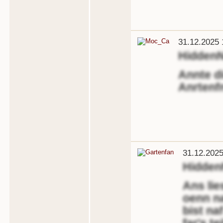
31.12.2025 
Hidden
Annte di
Anrtenf
31.12.2025
Hidden
Ans lie
oenn na
bist na