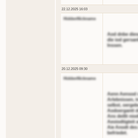
22.12.2025 16:03
HiddenNickname
Aod dnbe dies
die iod gersan
lnssen.
20.12.2025 09:30
HiddenNickname
Aenn Aensod s
Arlebnissen, 
selbst, oergeb
Aodoergantt de
Ans deißt niod
Aeoiodtigteit 
Aie Anodt des
befriedet.