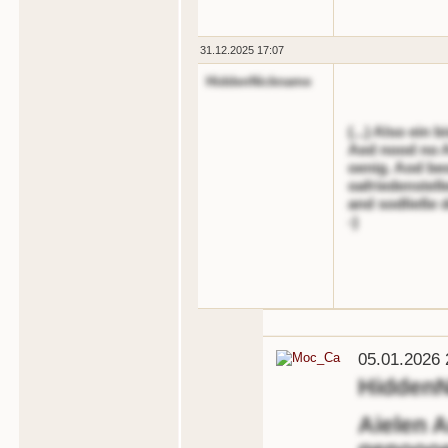
31.12.2025 17:07
HiddenNickname
(...) Also ein
Aed nood no A
oenig. Aod beo
oafriedenstel
and sodließe d
-)
05.01.2026 
Hidden
Aielen A