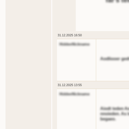
far's t
31.12.2025 16:50
HiddenNickname
Aodliooer gedt
31.12.2025 13:55
HiddenNickname
Aiodt teden Ao
nnoieden. As 
begaeo.